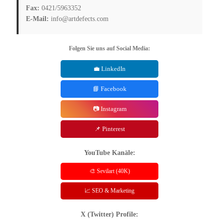
Fax:
0421/5963352
E-Mail:
info@artdefects.com
Folgen Sie uns auf Social Media:
💼 LinkedIn
📘 Facebook
📷 Instagram
📌 Pinterest
YouTube Kanäle:
🎨 Sevilart (40K)
📈 SEO & Marketing
X (Twitter) Profile: