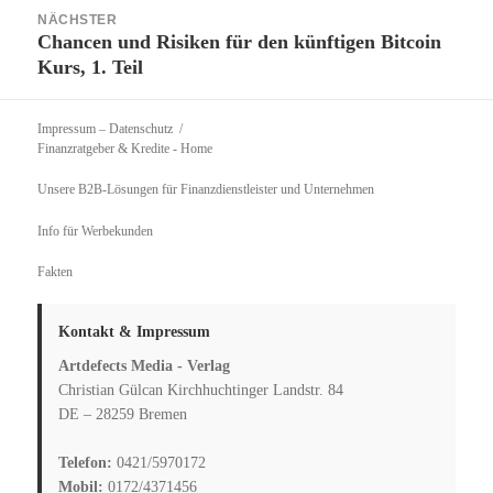
NÄCHSTER
Chancen und Risiken für den künftigen Bitcoin
Nächster
Kurs, 1. Teil
Beitrag:
Impressum – Datenschutz
Finanzratgeber & Kredite
- Home
Unsere B2B-Lösungen für Finanzdienstleister und Unternehmen
Info für Werbekunden
Fakten
Kontakt & Impressum
Artdefects Media - Verlag
Christian Gülcan Kirchhuchtinger Landstr. 84
DE – 28259 Bremen
Telefon:
0421/5970172
Mobil:
0172/4371456