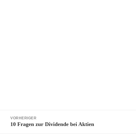
Beitragsnavigation
VORHERIGER
10 Fragen zur Dividende bei Aktien
Vorheriger
Beitrag: